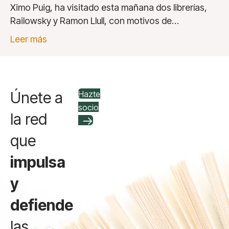
Ximo Puig, ha visitado esta mañana dos librerías,
Railowsky y Ramon Llull, con motivos de…
Leer más
Únete a
Hazte
socio
la red
que
impulsa
y
defiende
las