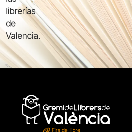
librerías
de
Valencia.
Fira del llibre