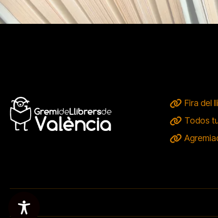
Fira del l
Todos tu
Agremia