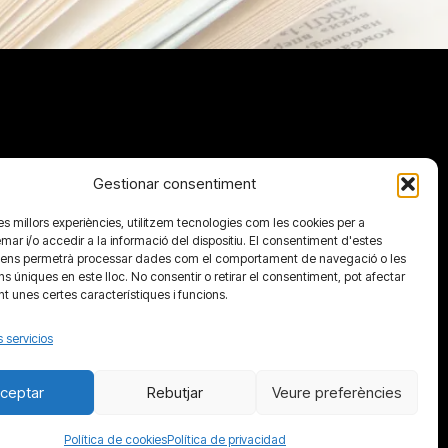
Gestionar consentiment
 les millors experiències, utilitzem tecnologies com les cookies per a
 i/o accedir a la informació del dispositiu. El consentiment d'estes
 ens permetrà processar dades com el comportament de navegació o les
ons úniques en este lloc. No consentir o retirar el consentiment, pot afectar
 unes certes característiques i funcions.
s servicios
ceptar
Rebutjar
Veure preferències
Política de cookies
Política de privacidad