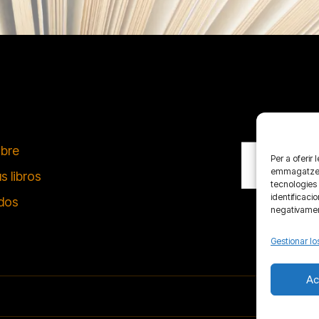
libre
Per a oferir
emmagatzemar
s libros
tecnologies
identificaci
dos
negativament
Gestionar lo
Ac