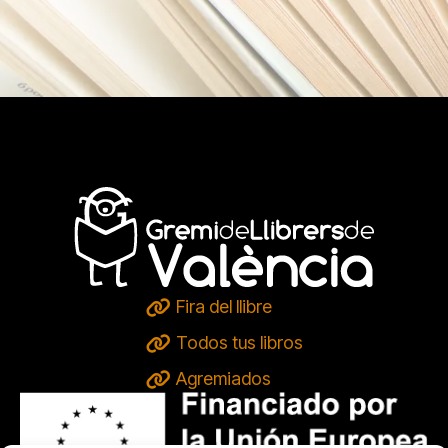
Fira del llibre
Todos tus libros
Agremiados