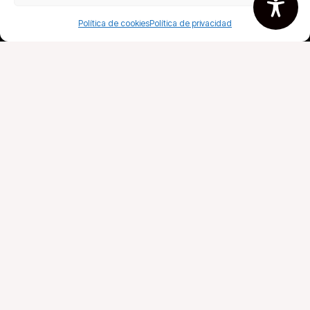
Política de cookies
Política de privacidad
Fira del llibre
Todos tus libros
Agremiados