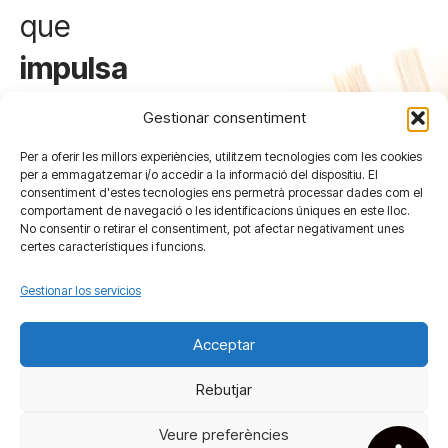
que
impulsa
y
Gestionar consentiment
defiende
Per a oferir les millors experiències, utilitzem tecnologies com les cookies
per a emmagatzemar i/o accedir a la informació del dispositiu. El
las
consentiment d'estes tecnologies ens permetrà processar dades com el
comportament de navegació o les identificacions úniques en este lloc.
librerías
No consentir o retirar el consentiment, pot afectar negativament unes
certes característiques i funcions.
de
Gestionar los servicios
Valencia.
Acceptar
Rebutjar
Veure preferències