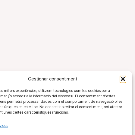
Gestionar consentiment
 les millors experiències, utilitzem tecnologies com les cookies per a
 i/o accedir a la informació del dispositiu. El consentiment d'estes
 ens permetrà processar dades com el comportament de navegació o les
ons úniques en este lloc. No consentir o retirar el consentiment, pot afectar
 unes certes característiques i funcions.
vices