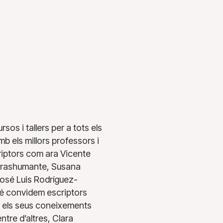
sos i tallers per a tots els
mb els millors professors i
riptors com ara Vicente
 Trashumante, Susana
José Luis Rodríguez-
bé convidem escriptors
r els seus coneixements
ntre d’altres, Clara