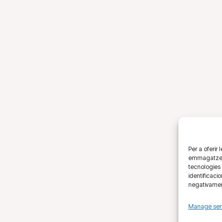
Per a oferir
emmagatzemar
tecnologies
identificaci
negativament
Manage ser