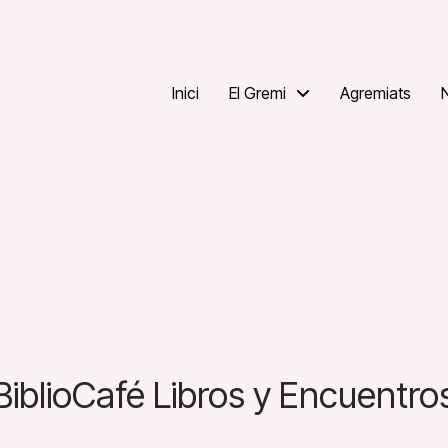
Inici
El Gremi
Agremiats
BiblioCafé Libros y Encuentro