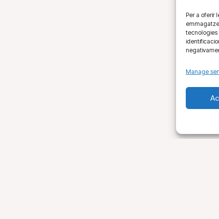
Per a oferir
emmagatzemar
tecnologies
identificaci
negativament
Manage ser
Ac