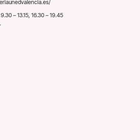
breriaunedvalencia.es/
 9.30 – 13.15, 16.30 – 19.45
.