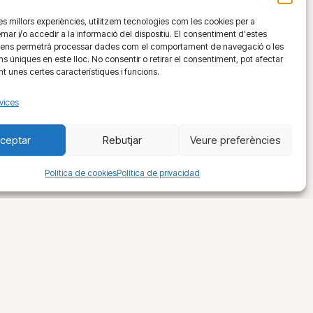
 les millors experiències, utilitzem tecnologies com les cookies per a
 i/o accedir a la informació del dispositiu. El consentiment d'estes
 ens permetrà processar dades com el comportament de navegació o les
ons úniques en este lloc. No consentir o retirar el consentiment, pot afectar
 unes certes característiques i funcions.
vices
ceptar
Rebutjar
Veure preferències
Política de cookies
Política de privacidad