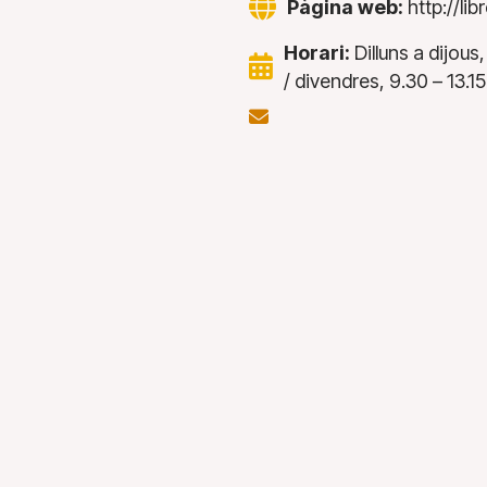
Pàgina web:
http://li
Horari:
Dilluns a dijous,
/ divendres, 9.30 – 13.15