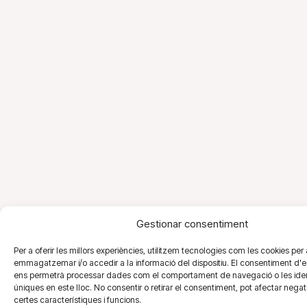
Gestionar consentiment
Per a oferir les millors experiències, utilitzem tecnologies com les cookies per 
emmagatzemar i/o accedir a la informació del dispositiu. El consentiment d'e
ens permetrà processar dades com el comportament de navegació o les iden
úniques en este lloc. No consentir o retirar el consentiment, pot afectar neg
certes característiques i funcions.