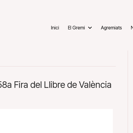
Inici
El Gremi
Agremiats
58a Fira del Llibre de València