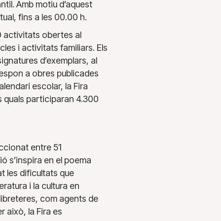
antil. Amb motiu d’aquest
ual, fins a les 00.00 h.
 activitats obertes al
es i activitats familiars. Els
ignatures d’exemplars, al
rrespon a obres publicades
alendari escolar, la Fira
es quals participaran 4.300
leccionat entre 51
ió s’inspira en el poema
t les dificultats que
ratura i la cultura en
s llibreteres, com agents de
 això, la Fira es