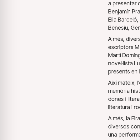
a presentar 
Benjamín Pra
Elia Barceló
Benesiu, Ger
A més, divers
escriptors M
Martí Domíng
novel·lista 
presents en l
Així mateix,
memòria histò
dones i litera
literatura i 
A més, la Fir
diversos conc
una performa