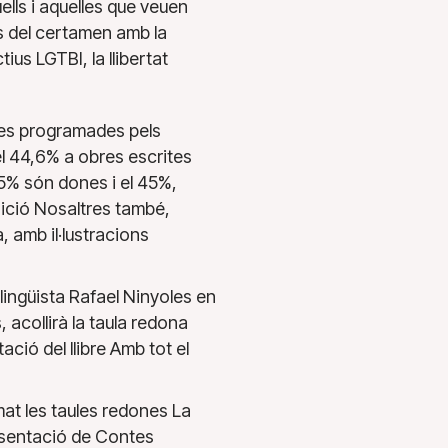
lls i aquelles que veuen
ís del certamen amb la
tius LGTBI, la llibertat
ures programades pels
l 44,6% a obres escrites
55% són dones i el 45%,
osició Nosaltres també,
, amb il·lustracions
lingüista Rafael Ninyoles en
, acollirà la taula redona
ació del llibre Amb tot el
mat les taules redones La
presentació de Contes