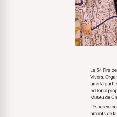
La 54 Fira de
Vivers. Organ
amb la partic
editorial pro
Museu de Cièn
“Esperem que
amants de la 