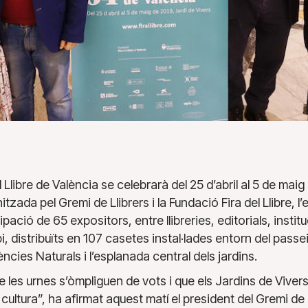
l Llibre de València se celebrarà del 25 d’abril al 5 de mai
itzada pel Gremi de Llibrers i la Fundació Fira del Llibre
ipació de 65 expositors, entre llibreries, editorials, instit
pi, distribuïts en 107 casetes instal·lades entorn del pas
cies Naturals i l’esplanada central dels jardins.
 les urnes s’òmpliguen de vots i que els Jardins de Vive
cultura”, ha afirmat aquest matí el president del Gremi de