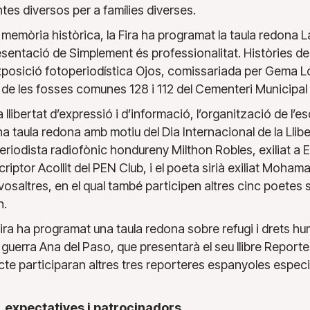
ntes diversos per a famílies diverses.
a memòria històrica, la Fira ha programat la taula redona
resentació de Simplement és professionalitat. Històries de 
exposició fotoperiodística Ojos, comissariada per Gema Ló
de les fosses comunes 128 i 112 del Cementeri Municipal
 llibertat d’expressió i d’informació, l’organització de l’e
a taula redona amb motiu del Dia Internacional de la Lli
eriodista radiofònic hondureny Milthon Robles, exiliat a Es
iptor Acollit del PEN Club, i el poeta sirià exiliat Mohama
 vosaltres, en el qual també participen altres cinc poetes s
n.
 Fira ha programat una taula redona sobre refugi i drets hu
 guerra Ana del Paso, que presentarà el seu llibre Report
acte participaran altres tres reporteres espanyoles espec
 expectatives i patrocinadors