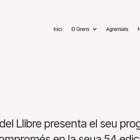
Inici
El Gremi
Agremiats
 del Llibre presenta el seu p
ompromés en la seua 54 edic