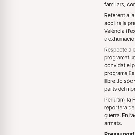
familiars, co
Referent a l
acollirà la p
València i l’
d’exhumació 
Respecte a la
programat un
convidat el p
programa Escr
llibre Jo sóc
parts del mó
Per últim, la
reportera de
guerra. En l’
armats.
Pressupost,