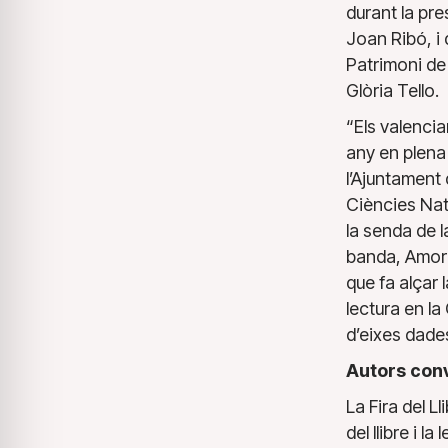
durant la pre
Joan Ribó, i 
Patrimoni de
Glòria Tello.
“Els valencia
any en plena 
l’Ajuntament
Ciències Nat
la senda de l
banda, Amorag
que fa alçar 
lectura en la
d’eixes dade
Autors conv
La Fira del L
del llibre i 