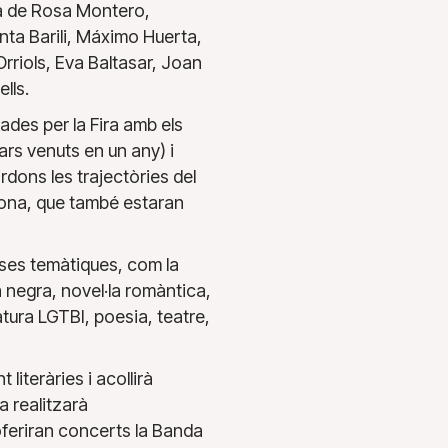
ia de Rosa Montero,
ta Barili, Máximo Huerta,
rriols, Eva Baltasar, Joan
lls.
ades per la Fira amb els
rs venuts en un any) i
dons les trajectòries del
odona, que també estaran
rses temàtiques, com la
a negra, novel·la romàntica,
eratura LGTBI, poesia, teatre,
literàries i acollirà
a realitzarà
feriran concerts la Banda