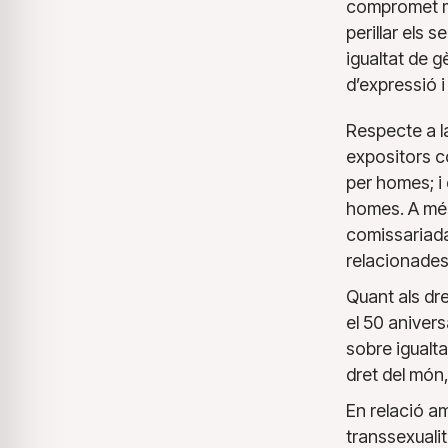
compromet mé
perillar els 
igualtat de gè
d’expressió i
Respecte a l
expositors c
per homes; i 
homes. A més,
comissariada 
relacionades 
Quant als dre
el 50 anivers
sobre igualta
dret del món,
En relació am
transsexualit