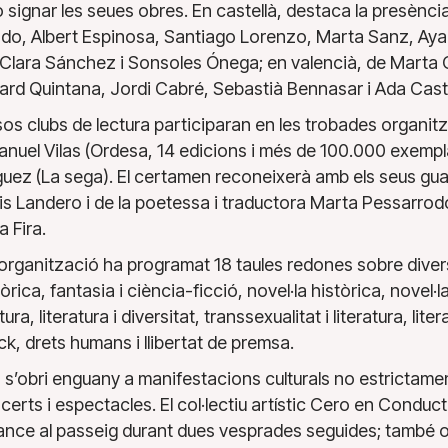
o signar les seues obres. En castellà, destaca la presènc
do, Albert Espinosa, Santiago Lorenzo, Marta Sanz, Ayan
, Clara Sánchez i Sonsoles Ónega; en valencià, de Marta O
ard Quintana, Jordi Cabré, Sebastià Bennasar i Ada Caste
os clubs de lectura participaran en les trobades organitz
anuel Vilas (Ordesa, 14 edicions i més de 100.000 exempla
uez (La sega). El certamen reconeixerà amb els seus guar
Luis Landero i de la poetessa i traductora Marta Pessarr
a Fira.
 l’organització ha programat 18 taules redones sobre dive
rica, fantasia i ciència-ficció, novel·la històrica, novel·l
tura, literatura i diversitat, transsexualitat i literatura, lit
rock, drets humans i llibertat de premsa.
a s’obri enguany a manifestacions culturals no estrictament 
erts i espectacles. El col·lectiu artístic Cero en Conduct
nce al passeig durant dues vesprades seguides; també o