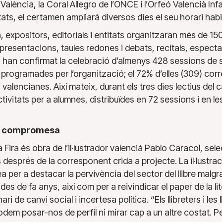
València, la Coral Allegro de l’ONCE i l’Orfeó Valencià Inf
itats, el certamen ampliarà diversos dies el seu horari habit
, expositors, editorials i entitats organitzaran més de 150
 presentacions, taules redones i debats, recitals, espectacl
a han confirmat la celebració d’almenys 428 sessions de s
 programades per l’organització; el 72% d’elles (309) co
 valencianes. Així mateix, durant els tres dies lectius del c
ctivitats per a alumnes, distribuïdes en 72 sessions i en l
s compromesa
 la Fira és obra de l’il·lustrador valencià Pablo Caracol, se
després de la corresponent crida a projecte. La il·lustrac
a per a destacar la pervivència del sector del llibre malgra
es de fa anys, així com per a reivindicar el paper de la lite
ari de canvi social i incertesa política. “Els llibreters i le
odem posar-nos de perfil ni mirar cap a un altre costat. Per