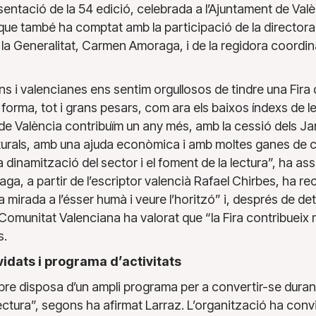
sentació de la 54 edició, celebrada a l’Ajuntament de Valèn
que també ha comptat amb la participació de la directora 
 la Generalitat, Carmen Amoraga, i de la regidora coordina
ns i valencianes ens sentim orgullosos de tindre una Fira 
forma, tot i grans pesars, com ara els baixos índexs de le
 de València contribuïm un any més, amb la cessió dels Ja
urals, amb una ajuda econòmica i amb moltes ganes de c
a dinamització del sector i el foment de la lectura”, ha as
a, a partir de l’escriptor valencià Rafael Chirbes, ha rec
la mirada a l’ésser humà i veure l’horitzó” i, després de det
 Comunitat Valenciana ha valorat que “la Fira contribueix m
s.
idats i programa d’activitats
libre disposa d’un ampli programa per a convertir-se durant
la lectura”, segons ha afirmat Larraz. L’organització ha con