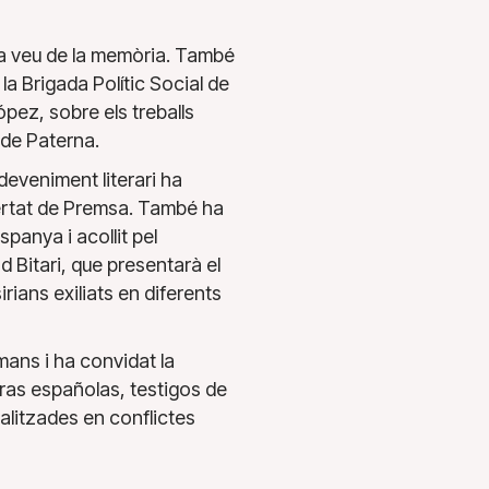
 La veu de la memòria. També
la Brigada Polític Social de
pez, sobre els treballs
 de Paterna.
sdeveniment literari ha
bertat de Premsa. També ha
panya i acollit pel
d Bitari, que presentarà el
irians exiliats en diferents
mans i ha convidat la
eras españolas, testigos de
ialitzades en conflictes