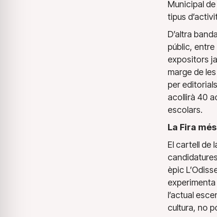
Municipal de 
tipus d’activ
D’altra banda
públic, entre
expositors j
marge de les
per editorials
acollirà 40 a
escolars.
La Fira mé
El cartell de
candidatures 
èpic L’Odisse
experimenta d
l’actual escen
cultura, no p