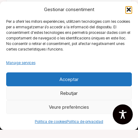
Gestionar consentiment
Bufanúvols Llibreria
Per a oferir les millors experiències, utilitzem tecnologies com les cookies
per a emmagatzemar i/o accedir a la informació del dispositiu. El
consentiment d'estes tecnologies ens permetrà processar dades com el
comportament de navegació o les identificacions úniques en este lloc.
No consentir o retirar el consentiment, pot afectar negativament unes
certes característiques i funcions.
Manage services
Acceptar
Rebutjar
Fira del llibre
Veure preferències
Todos tus libros
Agremiados
Política de cookies
Política de privacidad