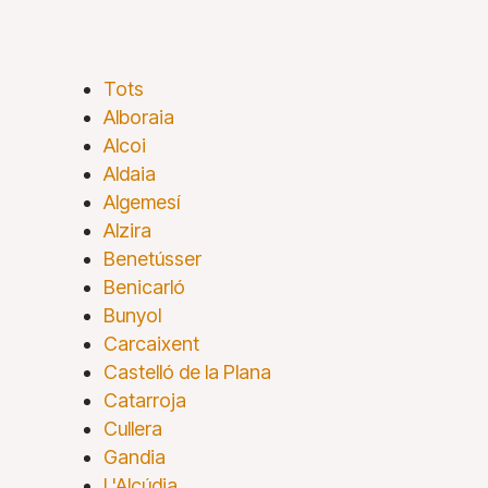
Tots
Alboraia
Alcoi
Aldaia
Algemesí
Alzira
Benetússer
Benicarló
Bunyol
Carcaixent
Castelló de la Plana
Catarroja
Cullera
Gandia
L'Alcúdia