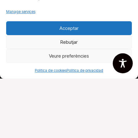
Manage services
Acceptar
Fira del llibre
Rebutjar
Todos tus libros
Veure preferències
Agremiados
Política de cookies
Política de privacidad
AVISO LEGAL
DECLARACIÓN DE ACCESIBILIDAD