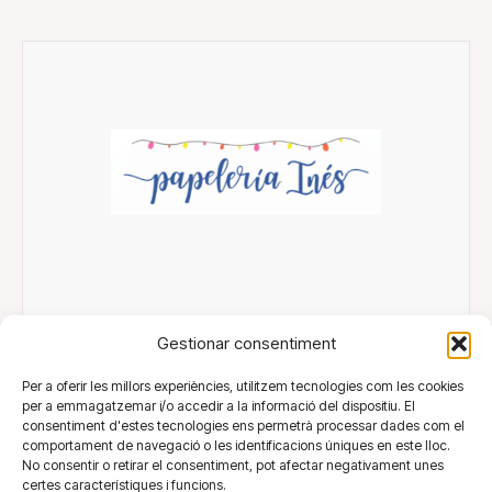
Llibreria Papereria Inés
Gestionar consentiment
Per a oferir les millors experiències, utilitzem tecnologies com les cookies
per a emmagatzemar i/o accedir a la informació del dispositiu. El
consentiment d'estes tecnologies ens permetrà processar dades com el
comportament de navegació o les identificacions úniques en este lloc.
No consentir o retirar el consentiment, pot afectar negativament unes
certes característiques i funcions.