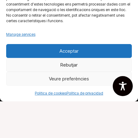
consentiment d'estes tecnologies ens permetrà processar dades com el
comportament de navegació o les identificacions úniques en este lloc.
No consentir o retirar el consentiment, pot afectar negativament unes
certes característiques i funcions.
Manage services
Acceptar
Fira del llibre
Rebutjar
Todos tus libros
Veure preferències
Agremiados
Política de cookies
Política de privacidad