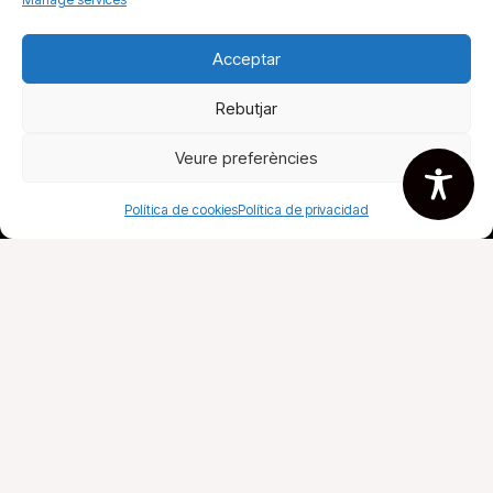
Acceptar
Fira del llibre
Rebutjar
Todos tus libros
Agremiados
Veure preferències
Política de cookies
Política de privacidad
AVISO LEGAL
DECLARACIÓN DE ACCESIBILIDAD